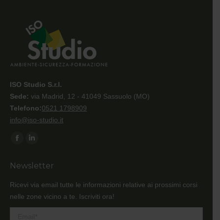
ISO Studio S.r.l.
Sede:
via Madrid, 12 - 41049 Sassuolo (MO)
Telefono:
0521 1798909
info@iso-studio.it
Ci puoi trovare su:
Facebook
Linkedin
page
page
Newsletter
opens
opens
in
in
Ricevi via email tutte le informazioni relative ai prossimi corsi
new
new
nelle zone vicino a te. Iscriviti ora!
window
window