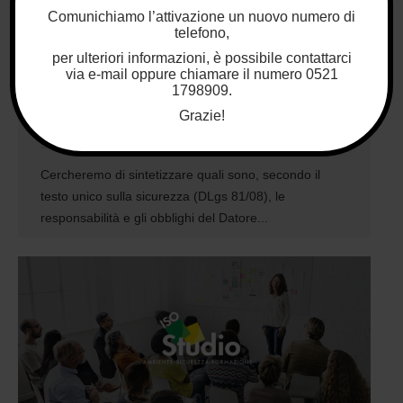
Comunichiamo l’attivazione un nuovo numero di
telefono,
per ulteriori informazioni, è possibile contattarci
via e-mail oppure chiamare il numero 0521
IL DATORE DI LAVORO E LE
1798909.
DELEGHE DI FUNZIONI
Grazie!
Sicurezza sul lavoro
11 Gennaio 2019
Cercheremo di sintetizzare quali sono, secondo il
testo unico sulla sicurezza (DLgs 81/08), le
responsabilità e gli obblighi del Datore...