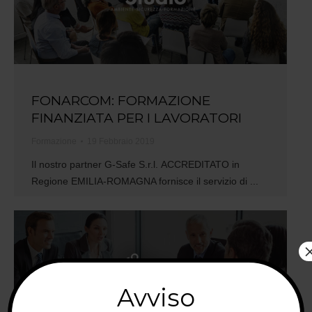
FONARCOM: FORMAZIONE
FINANZIATA PER I LAVORATORI
Formazione
19 Febbraio 2019
Il nostro partner G-Safe S.r.l. ACCREDITATO in
Regione EMILIA-ROMAGNA fornisce il servizio di ...
Avviso