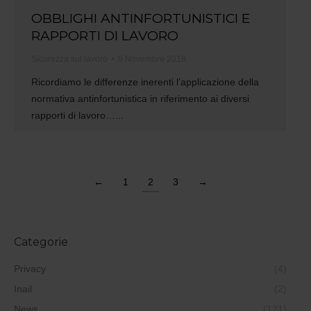
OBBLIGHI ANTINFORTUNISTICI E
RAPPORTI DI LAVORO
Sicurezza sul lavoro
9 Novembre 2018
Ricordiamo le differenze inerenti l’applicazione della
normativa antinfortunistica in riferimento ai diversi
rapporti di lavoro…...
←
1
2
3
→
Categorie
Privacy
(4)
Inail
(2)
News
(121)