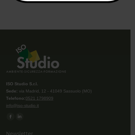
ISO Studio S.r.l.
Sede:
via Madrid, 12 - 41049 Sassuolo (MO)
Telefono:
0521 1798909
info@iso-studio.it
Ci puoi trovare su:
Facebook
Linkedin
page
page
Newsletter