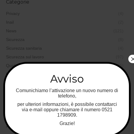
Categorie
Privacy
(4)
Inail
(2)
News
(121)
Sicurezza
(8)
Sicurezza sanitaria
(4)
Sicurezza sul lavoro
(97)
Qualità
(35)
Formazione
(19)
Avviso
Sicurezza alimentare
(44)
Comunichiamo l’attivazione un nuovo numero di
Sicurezza ambientale
(37)
telefono,
Sicurezza nei cantieri
(6)
per ulteriori informazioni, è possibile contattarci
Progettazione
(6)
via e-mail oppure chiamare il numero 0521
1798909.
Medicina del lavoro
(7)
Grazie!
Antincendio
(5)