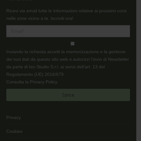
opens
opens
in
in
Ricevi via email tutte le informazioni relative ai prossimi corsi
new
new
nelle zone vicino a te. Iscriviti ora!
window
window
Inviando la richiesta accetti la memorizzazione e la gestione
dei tuoi dati da questo sito web e autorizzi l'invio di Newsletter
da parte di Iso-Studio S.r.l. ai sensi dell’art. 13 del
Regolamento (UE) 2016/679
Consulta la Privacy Policy
.
Privacy
Cookies