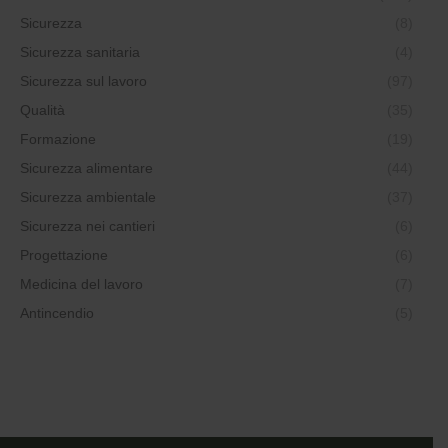
Sicurezza
(8)
Sicurezza sanitaria
(4)
Sicurezza sul lavoro
(97)
Qualità
(35)
Formazione
(19)
Sicurezza alimentare
(44)
Sicurezza ambientale
(37)
Sicurezza nei cantieri
(6)
Progettazione
(6)
Medicina del lavoro
(7)
Antincendio
(5)