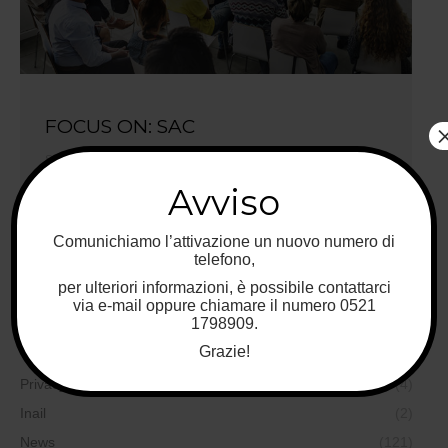
FOCUS ON: SAC
Sicurezza sul lavoro
,
Formazione
20 Ottobre 2017
Avviso
Per spazio confinato si intende un qualsiasi ambiente
limitato, in cui il pericolo di morte o di infortunio grave
Comunichiamo l’attivazione un nuovo numero di
è...
telefono,
per ulteriori informazioni, è possibile contattarci
via e-mail oppure chiamare il numero 0521
1798909.
Categorie
Grazie!
Privacy
(4)
Inail
(2)
News
(121)