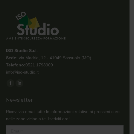
ISO Studio S.r.l.
Sede:
via Madrid, 12 - 41049 Sassuolo (MO)
Telefono:
0521 1798909
info@iso-studio.it
Ci puoi trovare su:
Facebook
Linkedin
page
page
Newsletter
opens
opens
in
in
Ricevi via email tutte le informazioni relative ai prossimi corsi
new
new
nelle zone vicino a te. Iscriviti ora!
window
window