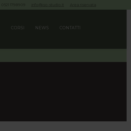
0521 1798909
info@iso-studio.it
Area riservata
I
CORSI
NEWS
CONTATTI
I
CORSI
NEWS
CONTATTI