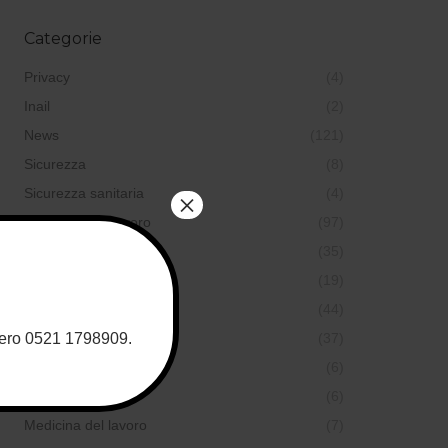
Categorie
Privacy
(4)
Inail
(2)
News
(121)
Sicurezza
(8)
Sicurezza sanitaria
(4)
×
Sicurezza sul lavoro
(97)
Qualità
(35)
Formazione
(19)
Sicurezza alimentare
(44)
umero 0521 1798909.
Sicurezza ambientale
(37)
Sicurezza nei cantieri
(6)
Progettazione
(6)
Medicina del lavoro
(7)