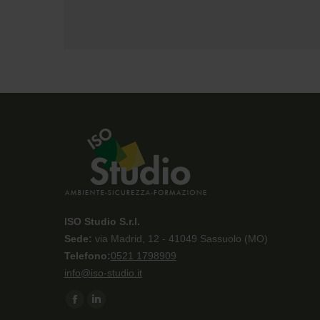
ISO Studio S.r.l.
Sede:
via Madrid, 12 - 41049 Sassuolo (MO)
Telefono:
0521 1798909
info@iso-studio.it
Ci puoi trovare su:
Facebook
Linkedin