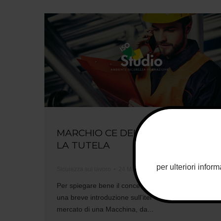
MARCHIO CE DELLE MACCHINE:
LA TUTELA
per ulteriori info
Sicurezza sul lavoro
24 Marzo 2017
Per spiegare bene il concetto, è necessario fare
una breve introduzione sull’iter di introduzione sul
mercato di una Macchina, da...