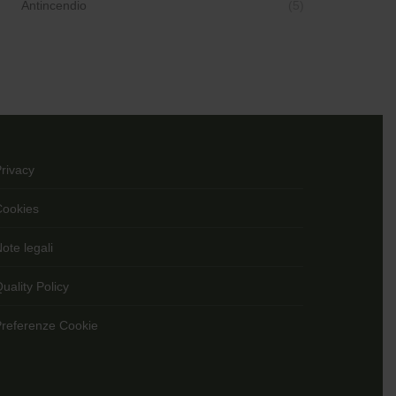
Antincendio
(5)
Privacy
Cookies
ote legali
uality Policy
Preferenze Cookie