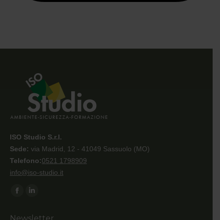
ISO Studio S.r.l.
Sede:
via Madrid, 12 - 41049 Sassuolo (MO)
Telefono:
0521 1798909
info@iso-studio.it
Ci puoi trovare su:
Facebook
Linkedin
page
page
Newsletter