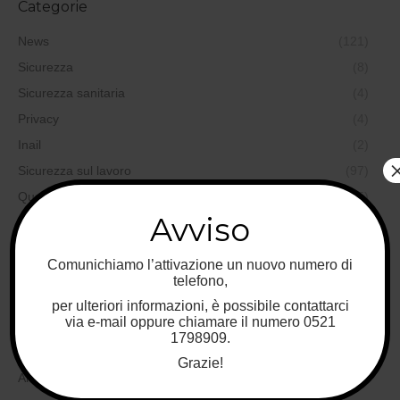
Categorie
News
(121)
Sicurezza
(8)
Sicurezza sanitaria
(4)
Privacy
(4)
Inail
(2)
Sicurezza sul lavoro
(97)
Qualità
(35)
Avviso
Formazione
(19)
Sicurezza alimentare
(44)
Comunichiamo l’attivazione un nuovo numero di
Sicurezza ambientale
(37)
telefono,
Sicurezza nei cantieri
(6)
per ulteriori informazioni, è possibile contattarci
via e-mail oppure chiamare il numero 0521
Progettazione
(6)
1798909.
Medicina del lavoro
(7)
Grazie!
Antincendio
(5)