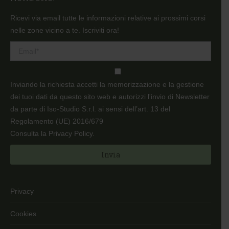
opens
opens
in
in
Ricevi via email tutte le informazioni relative ai prossimi corsi
new
new
nelle zone vicino a te. Iscriviti ora!
window
window
Inviando la richiesta accetti la memorizzazione e la gestione
dei tuoi dati da questo sito web e autorizzi l'invio di Newsletter
da parte di Iso-Studio S.r.l. ai sensi dell’art. 13 del
Regolamento (UE) 2016/679
Consulta la Privacy Policy
.
Privacy
Cookies