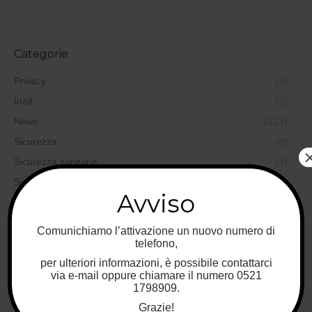
Categorie
Privacy
(4)
Inail
(2)
News
(121)
Sicurezza
(8)
Sicurezza sanitaria
(4)
Sicurezza sul lavoro
(97)
Avviso
Qualità
(35)
Formazione
(19)
Comunichiamo l’attivazione un nuovo numero di
Sicurezza alimentare
(44)
telefono,
per ulteriori informazioni, è possibile contattarci
Sicurezza ambientale
(37)
via e-mail oppure chiamare il numero 0521
Sicurezza nei cantieri
(6)
1798909.
Progettazione
(6)
Grazie!