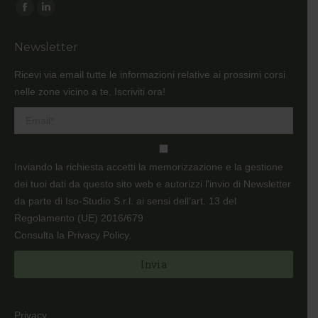
Ci puoi trovare su:
Facebook
Linkedin
page
page
Newsletter
opens
opens
in
in
Ricevi via email tutte le informazioni relative ai prossimi corsi
new
new
nelle zone vicino a te. Iscriviti ora!
window
window
Inviando la richiesta accetti la memorizzazione e la gestione
dei tuoi dati da questo sito web e autorizzi l'invio di Newsletter
da parte di Iso-Studio S.r.l. ai sensi dell’art. 13 del
Regolamento (UE) 2016/679
Consulta la Privacy Policy
.
Privacy