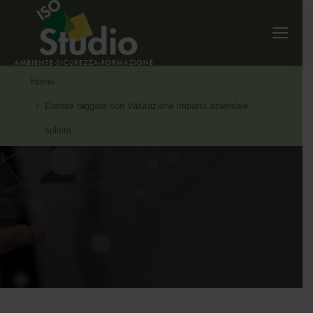
Tu sei qui:
Home
Entrate taggate con Valutazione impatto aziendale
soliera