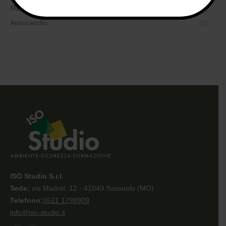
Medicina del lavoro
(7)
Antincendio
(5)
ISO Studio S.r.l.
Sede:
via Madrid, 12 - 41049 Sassuolo (MO)
Telefono:
0521 1798909
info@iso-studio.it