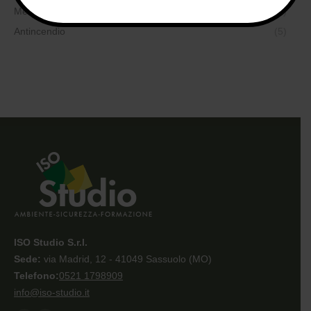
Medicina del lavoro
(7)
Antincendio
(5)
ISO Studio S.r.l.
Sede:
via Madrid, 12 - 41049 Sassuolo (MO)
Telefono:
0521 1798909
info@iso-studio.it