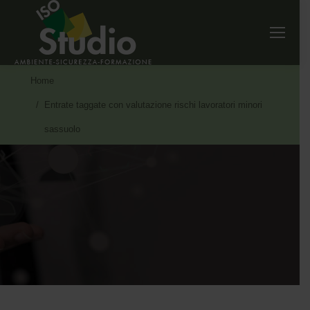
Tu sei qui:
Home
Entrate taggate con valutazione rischi lavoratori minori
sassuolo