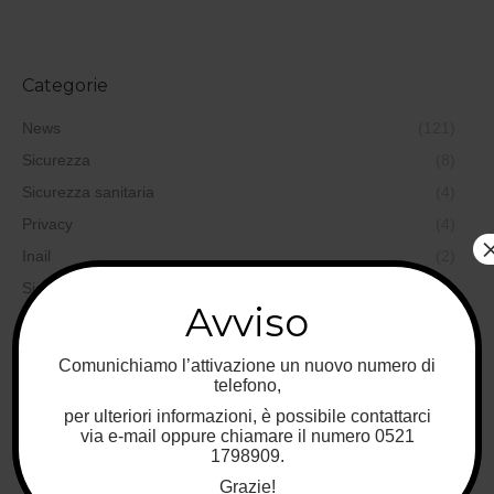
Categorie
News
(121)
Sicurezza
(8)
Sicurezza sanitaria
(4)
Privacy
(4)
Inail
(2)
Sicurezza sul lavoro
(97)
Avviso
Qualità
(35)
Formazione
(19)
Comunichiamo l’attivazione un nuovo numero di
Sicurezza alimentare
(44)
telefono,
per ulteriori informazioni, è possibile contattarci
Sicurezza ambientale
(37)
via e-mail oppure chiamare il numero 0521
Sicurezza nei cantieri
(6)
1798909.
Progettazione
(6)
Grazie!