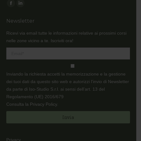
Ci puoi trovare su:
Facebook
Linkedin
page
page
Newsletter
opens
opens
in
in
Ricevi via email tutte le informazioni relative ai prossimi corsi
new
new
nelle zone vicino a te. Iscriviti ora!
window
window
Inviando la richiesta accetti la memorizzazione e la gestione
dei tuoi dati da questo sito web e autorizzi l'invio di Newsletter
da parte di Iso-Studio S.r.l. ai sensi dell’art. 13 del
Regolamento (UE) 2016/679
Consulta la Privacy Policy
.
Privacy