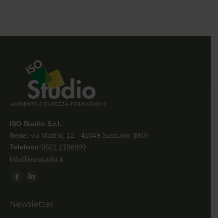
ISO Studio S.r.l.
Sede:
via Madrid, 12 - 41049 Sassuolo (MO)
Telefono:
0521 1798909
info@iso-studio.it
Ci puoi trovare su:
Facebook
Linkedin
page
page
Newsletter
opens
opens