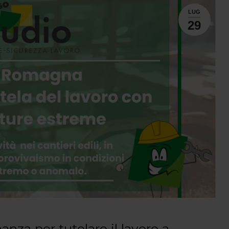
LUG
29
za per tutelare il lavoro a