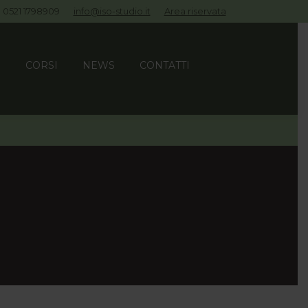
0521 1798909
info@iso-studio.it
Area riservata
I
CORSI
NEWS
CONTATTI
I
CORSI
NEWS
CONTATTI