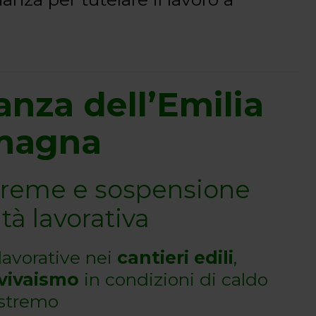
nza dell’Emilia
magna
treme e sospensione
ità lavorativa
lavorative nei
cantieri edili
,
ovivaismo
in condizioni di caldo
stremo