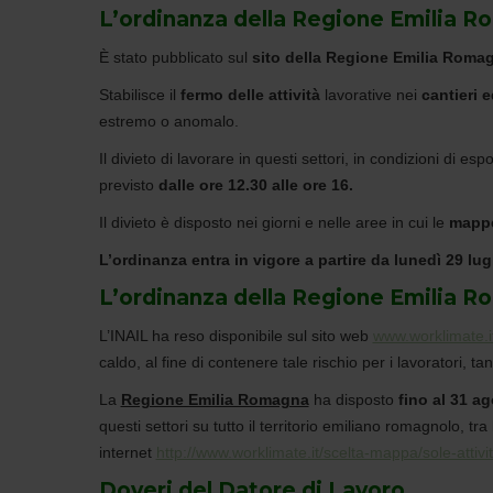
L’ordinanza della Regione Emilia 
È stato pubblicato sul
sito della Regione Emilia Roma
Stabilisce il
fermo delle attività
lavorative nei
cantieri e
estremo o anomalo.
Il divieto di lavorare in questi settori, in condizioni di es
previsto
dalle ore 12.30 alle ore 16.
Il divieto è disposto nei giorni e nelle aree in cui le
mappe
L’ordinanza entra in vigore
a partire da lunedì 29 lug
L’ordinanza della Regione Emilia 
L’INAIL ha reso disponibile sul sito web
www.worklimate.i
caldo, al fine di contenere tale rischio per i lavoratori, tan
La
Regione Emilia Romagna
ha disposto
fino al 31 a
questi settori su tutto il territorio emiliano romagnolo, tra
internet
http://www.worklimate.it/scelta-mappa/sole-attivita
Doveri del Datore di Lavoro