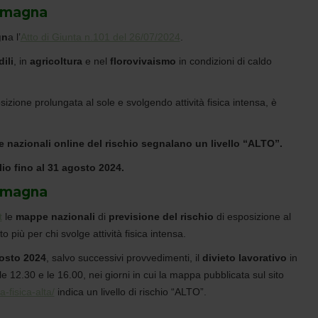
Romagna
gn
a l’
Atto di Giunta n.101 del 26/07/2024
.
dili
, in
agricoltura
e nel
florovivaismo
in condizioni di caldo
posizione prolungata al sole e svolgendo attività fisica intensa, è
 nazionali online del rischio segnalano un livello “ALTO”.
lio fino al 31 agosto 2024.
Romagna
t
le
mappe nazionali
di
previsione del rischio
di esposizione al
to più per chi svolge attività fisica intensa.
gosto 2024
, salvo successivi provvedimenti, il
divieto lavorativo
in
 le 12.30 e le 16.00, nei giorni in cui la mappa pubblicata sul sito
-fisica-alta/
indica un livello di rischio “ALTO”.