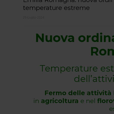
temperature estreme
29-Luglio-2024
Nuova ordina
Ro
Temperature es
dell’attiv
Fermo delle attività
in
agricoltura
e nel
flor
e