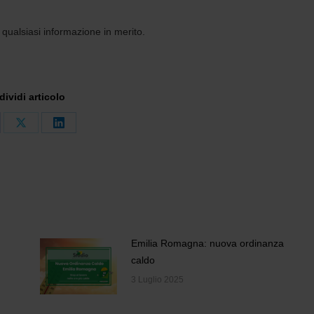
 qualsiasi informazione in merito.
ividi articolo
dividi
Condividi
Condividi
su
su
cebook
X
LinkedIn
Emilia Romagna: nuova ordinanza
caldo
3 Luglio 2025