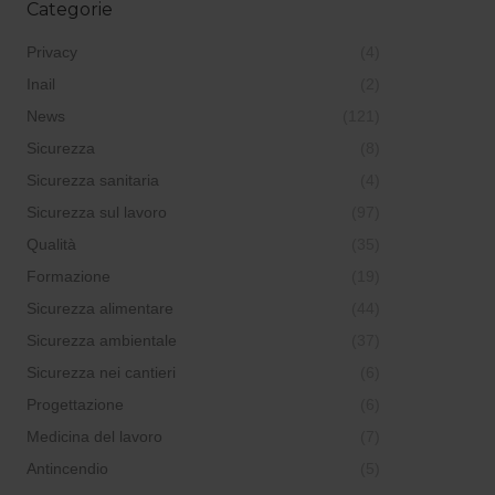
Categorie
Privacy
(4)
Inail
(2)
News
(121)
Sicurezza
(8)
Sicurezza sanitaria
(4)
Sicurezza sul lavoro
(97)
Qualità
(35)
Formazione
(19)
Sicurezza alimentare
(44)
Sicurezza ambientale
(37)
Sicurezza nei cantieri
(6)
Progettazione
(6)
Medicina del lavoro
(7)
Antincendio
(5)