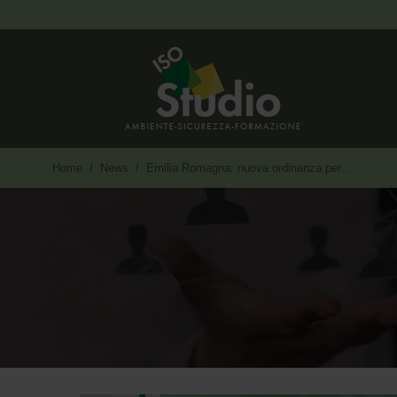
Tu sei qui:
Home
News
Emilia Romagna: nuova ordinanza per…