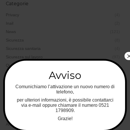
Categorie
Privacy
(4)
Inail
(2)
News
(121)
Sicurezza
(8)
Sicurezza sanitaria
(4)
Sicurezza sul lavoro
(97)
Qualità
(35)
Avviso
Formazione
(19)
Sicurezza alimentare
(44)
Comunichiamo l’attivazione un nuovo numero di
Sicurezza ambientale
(37)
telefono,
Sicurezza nei cantieri
(6)
per ulteriori informazioni, è possibile contattarci
via e-mail oppure chiamare il numero 0521
Progettazione
(6)
1798909.
Medicina del lavoro
(7)
Grazie!
Antincendio
(5)