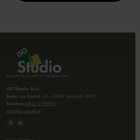
ISO Studio S.r.l.
Sede:
via Madrid, 12 - 41049 Sassuolo (MO)
Telefono:
0521 1798909
info@iso-studio.it
Ci puoi trovare su:
Facebook
Linkedin
page
page