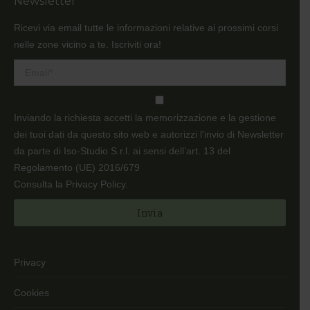
Newsletter
opens
opens
in
in
Ricevi via email tutte le informazioni relative ai prossimi corsi
new
new
nelle zone vicino a te. Iscriviti ora!
window
window
Inviando la richiesta accetti la memorizzazione e la gestione
dei tuoi dati da questo sito web e autorizzi l'invio di Newsletter
da parte di Iso-Studio S.r.l. ai sensi dell’art. 13 del
Regolamento (UE) 2016/679
Consulta la Privacy Policy
.
Privacy
Cookies